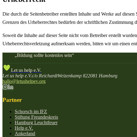
Die durch die Seitenbetreiber erstellten Inhalte und Werke auf diese
Grenzen des Urheberrechtes bedürfen der schriftlichen Zustimmung des
Soweit die Inhalte auf dieser Seite nicht vom Betreiber erstellt wurde
Urheberrechtsverletzung aufmerksam werden, bitten wir um einen en
„
Bildung sollte kostenlos sein
“
Let us help e.V.
Let us help e.V.
c/o Reichardt
Weizenkamp 8
22081 Hamburg
hallo@letushelpev.org
Partner
Schorsch im IFZ
Stiftung Freundeskreis
Hamburg Leuchtfeuer
Help e.V.
Ankerland