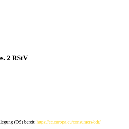
bs. 2 RStV
ilegung (OS) bereit:
https://ec.europa.eu/consumers/odr/