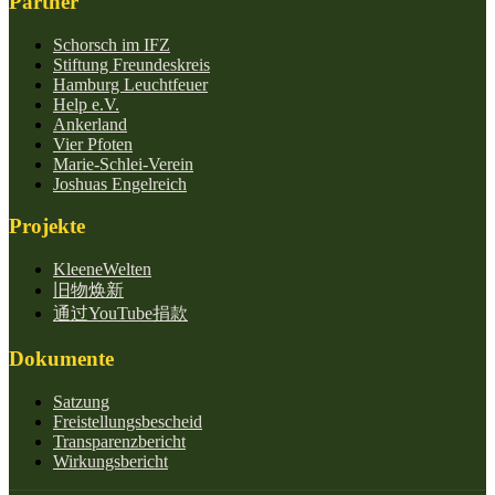
Partner
Schorsch im IFZ
Stiftung Freundeskreis
Hamburg Leuchtfeuer
Help e.V.
Ankerland
Vier Pfoten
Marie-Schlei-Verein
Joshuas Engelreich
Projekte
KleeneWelten
旧物焕新
通过YouTube捐款
Dokumente
Satzung
Freistellungsbescheid
Transparenzbericht
Wirkungsbericht