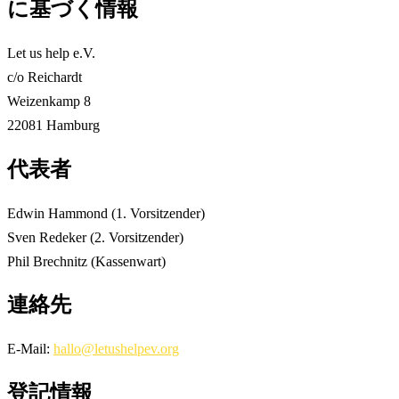
に基づく情報
Let us help e.V.
c/o Reichardt
Weizenkamp 8
22081 Hamburg
代表者
Edwin Hammond (1. Vorsitzender)
Sven Redeker (2. Vorsitzender)
Phil Brechnitz (Kassenwart)
連絡先
E-Mail:
hallo@letushelpev.org
登記情報