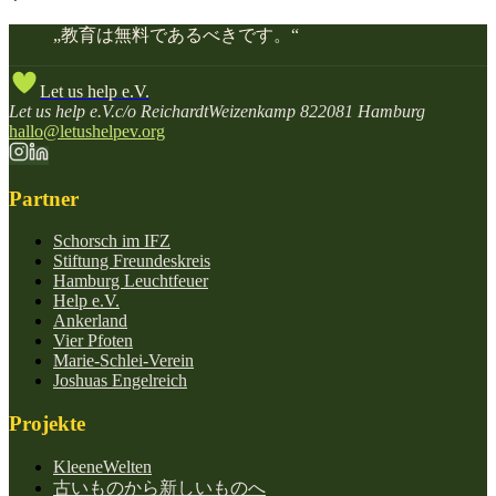
„
教育は無料であるべきです。
“
Let us help e.V.
Let us help e.V.
c/o Reichardt
Weizenkamp 8
22081 Hamburg
hallo@letushelpev.org
Partner
Schorsch im IFZ
Stiftung Freundeskreis
Hamburg Leuchtfeuer
Help e.V.
Ankerland
Vier Pfoten
Marie-Schlei-Verein
Joshuas Engelreich
Projekte
KleeneWelten
古いものから新しいものへ