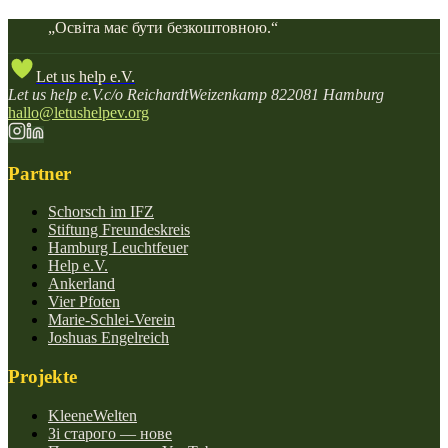
„
Освіта має бути безкоштовною.
“
Let us help e.V.
Let us help e.V.
c/o Reichardt
Weizenkamp 8
22081 Hamburg
hallo@letushelpev.org
Partner
Schorsch im IFZ
Stiftung Freundeskreis
Hamburg Leuchtfeuer
Help e.V.
Ankerland
Vier Pfoten
Marie-Schlei-Verein
Joshuas Engelreich
Projekte
KleeneWelten
Зі старого — нове